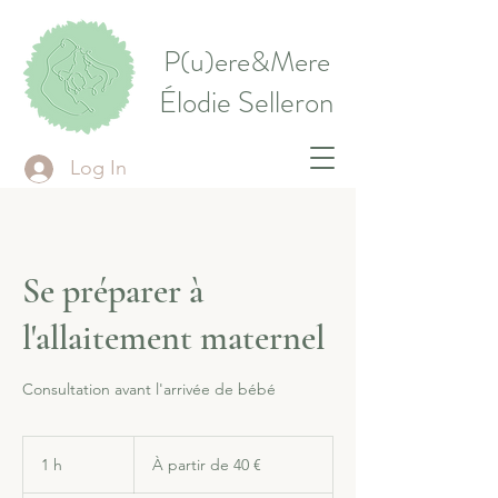
P(u)ere&Mere
Élodie Selleron
Log In
Se préparer à
l'allaitement maternel
Consultation avant l'arrivée de bébé
À
partir
1 h
1
À partir de 40 €
de
40
euros